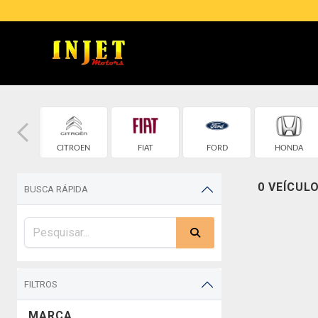
ROLET
CITROEN
FIAT
FORD
HONDA
0 VEÍCUL
BUSCA RÁPIDA
FILTROS
MARCA