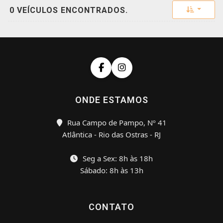
Toggle 
0 VEÍCULOS ENCONTRADOS.
ONDE ESTAMOS
Rua Campo de Pampo, Nº 41
Atlântica - Rio das Ostras - RJ
Seg a Sex: 8h às 18h
Sábado: 8h às 13h
CONTATO