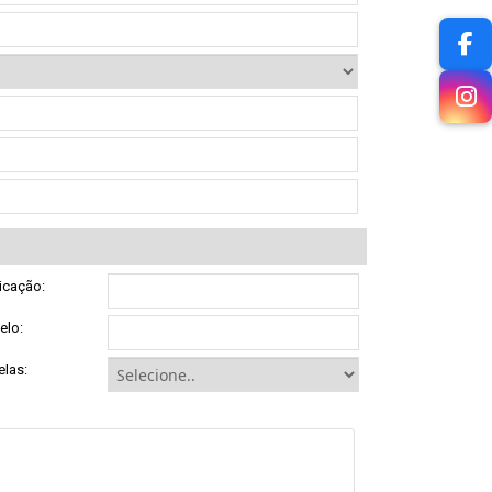
icação:
elo:
elas: