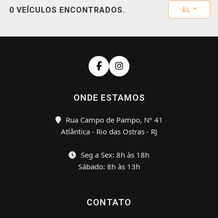
Toggle 
0 VEÍCULOS ENCONTRADOS.
ONDE ESTAMOS
Rua Campo de Pampo, Nº 41
Atlântica - Rio das Ostras - RJ
Seg a Sex: 8h às 18h
Sábado: 8h às 13h
CONTATO